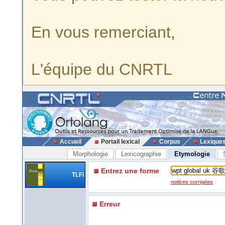
En vous remerciant,
L'équipe du CNRTL
Accueil
Portail lexical
Corpus
Lexique
Morphologie
Lexicographie
Etymologie
Entrez une forme
TLFi
notices corrigées
Erreur