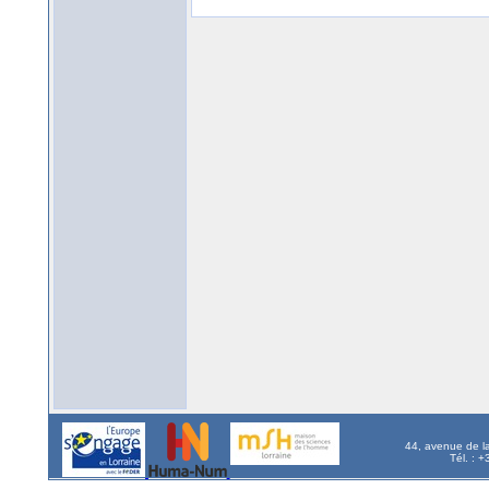
44, avenue de l
Tél. : 