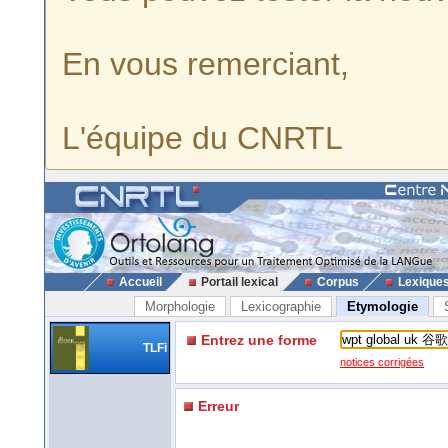
En vous remerciant,
L'équipe du CNRTL
Accueil
Portail lexical
Corpus
Lexique
Morphologie
Lexicographie
Etymologie
Entrez une forme
TLFi
notices corrigées
Erreur