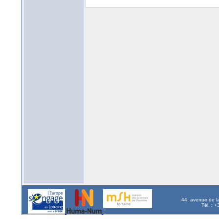
44, avenue de l
Tél. : 