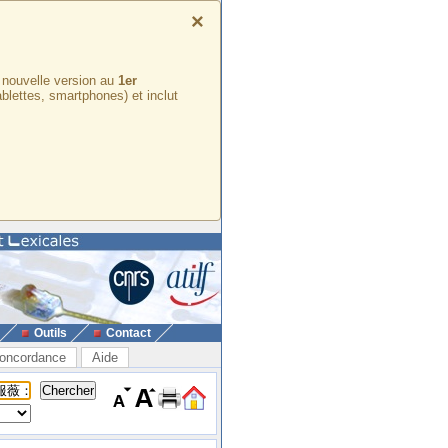
×
e nouvelle version au
1er
ablettes, smartphones) et inclut
Outils
Contact
oncordance
Aide