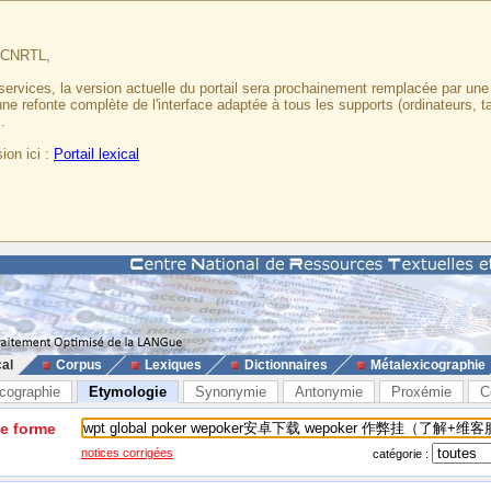
u CNRTL,
services, la version actuelle du portail sera prochainement remplacée par un
 une refonte complète de l'interface adaptée à tous les supports (ordinateurs, t
.
ion ici :
Portail lexical
cal
Corpus
Lexiques
Dictionnaires
Métalexicographie
cographie
Etymologie
Synonymie
Antonymie
Proxémie
C
ne forme
notices corrigées
catégorie :