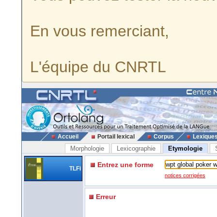
En vous remerciant,
L'équipe du CNRTL
Accueil
Portail lexical
Corpus
Lexique
Morphologie
Lexicographie
Etymologie
Entrez une forme
TLFi
notices corrigées
Erreur