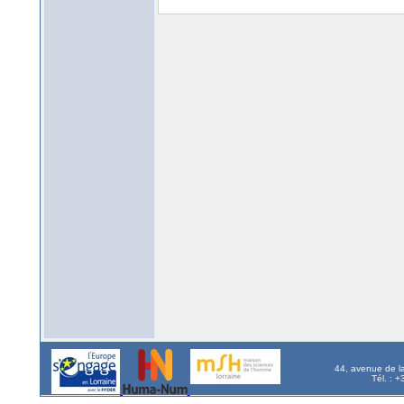
44, avenue de l
Tél. : 