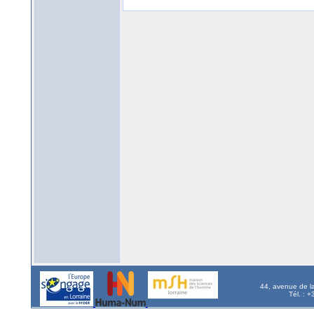
44, avenue de l
Tél. : 