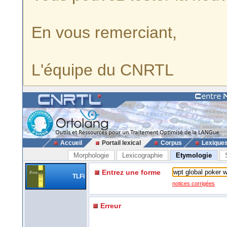
En vous remerciant,
L'équipe du CNRTL
Accueil
Portail lexical
Corpus
Lexique
Morphologie
Lexicographie
Etymologie
Entrez une forme
TLFi
notices corrigées
Erreur