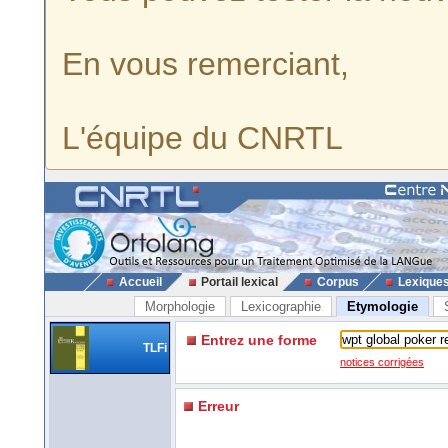
En vous remerciant,
L'équipe du CNRTL
Accueil
Portail lexical
Corpus
Lexique
Morphologie
Lexicographie
Etymologie
Entrez une forme
TLFi
notices corrigées
Erreur