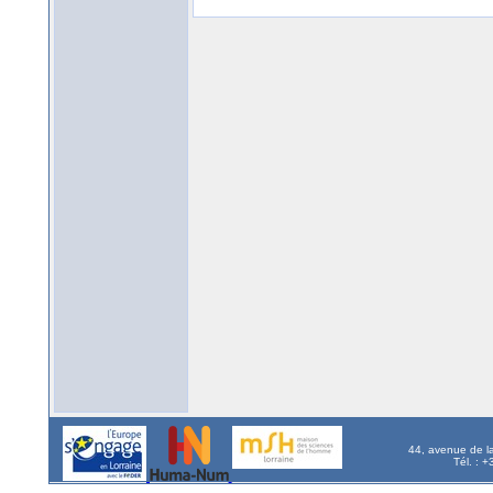
44, avenue de l
Tél. : 