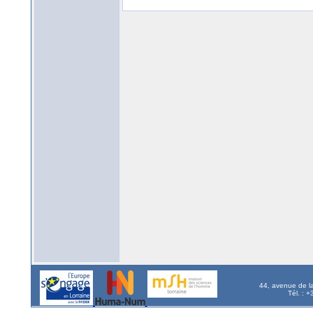
44, avenue de l
Tél. : 