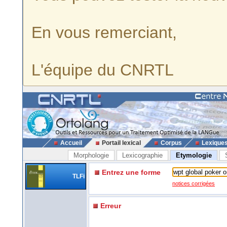
En vous remerciant,
L'équipe du CNRTL
Accueil
Portail lexical
Corpus
Lexique
Morphologie
Lexicographie
Etymologie
Entrez une forme
TLFi
notices corrigées
Erreur