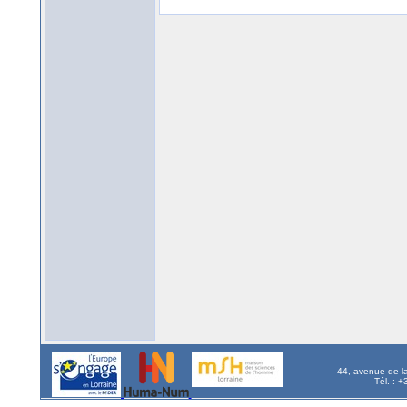
44, avenue de l
Tél. : 