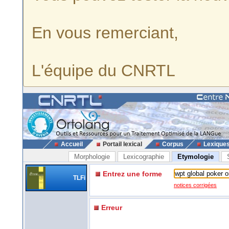
En vous remerciant,
L'équipe du CNRTL
Accueil
Portail lexical
Corpus
Lexique
Morphologie
Lexicographie
Etymologie
Entrez une forme
TLFi
notices corrigées
Erreur