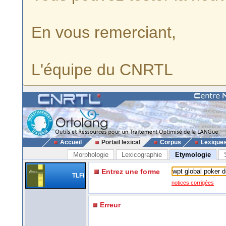
En vous remerciant,
L'équipe du CNRTL
Accueil
Portail lexical
Corpus
Lexique
Morphologie
Lexicographie
Etymologie
Entrez une forme
TLFi
notices corrigées
Erreur