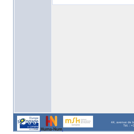
44, avenue de l
Tél. : 