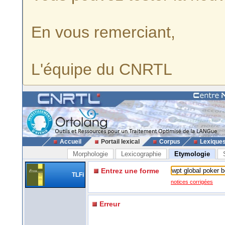
En vous remerciant,
L'équipe du CNRTL
Accueil
Portail lexical
Corpus
Lexique
Morphologie
Lexicographie
Etymologie
Entrez une forme
TLFi
notices corrigées
Erreur