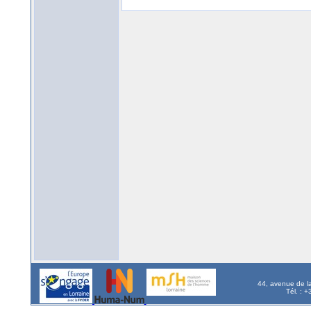
44, avenue de l
Tél. : 