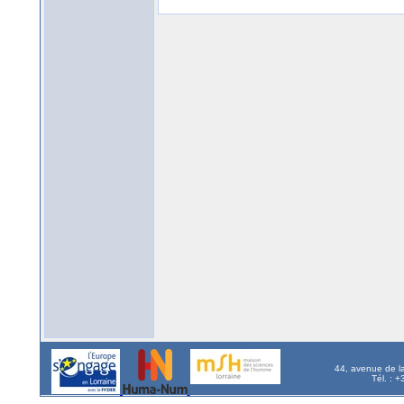
44, avenue de l
Tél. : 