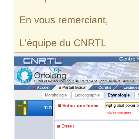
En vous remerciant,
L'équipe du CNRTL
Accueil
Portail lexical
Corpus
Lexique
Morphologie
Lexicographie
Etymologie
Entrez une forme
TLFi
notices corrigées
Erreur