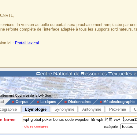
u CNRTL,
services, la version actuelle du portail sera prochainement remplacée par un
 une refonte complète de l'interface adaptée à tous les supports (ordinateurs, t
.
ion ici :
Portail lexical
cal
Corpus
Lexiques
Dictionnaires
Métalexicographie
cographie
Etymologie
Synonymie
Antonymie
Proxémie
C
ne forme
notices corrigées
catégorie :