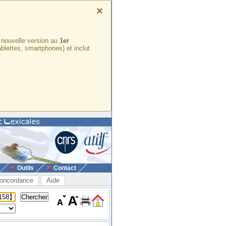
×
e nouvelle version au
1er
ablettes, smartphones) et inclut
Outils
Contact
oncordance
Aide