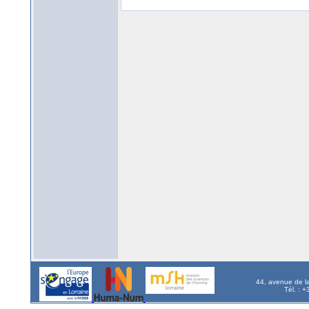
44, avenue de l
Tél. : 