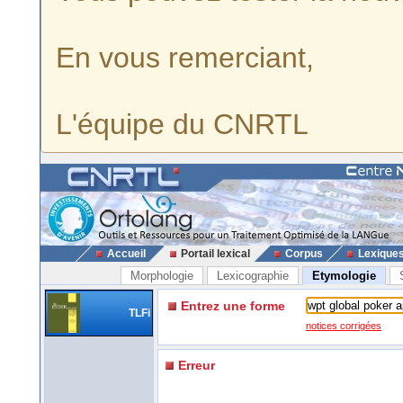
En vous remerciant,
L'équipe du CNRTL
Accueil
Portail lexical
Corpus
Lexique
Morphologie
Lexicographie
Etymologie
Entrez une forme
TLFi
notices corrigées
Erreur