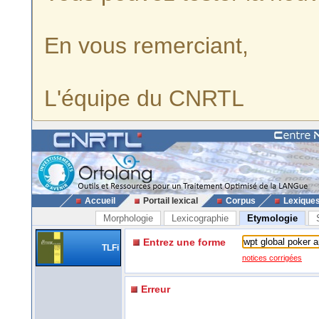
En vous remerciant,
L'équipe du CNRTL
Accueil
Portail lexical
Corpus
Lexique
Morphologie
Lexicographie
Etymologie
Entrez une forme
TLFi
notices corrigées
Erreur