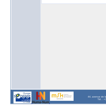
44, avenue de l
Tél. : 