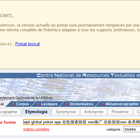
u CNRTL,
services, la version actuelle du portail sera prochainement remplacée par un
 une refonte complète de l'interface adaptée à tous les supports (ordinateurs, t
.
ion ici :
Portail lexical
cal
Corpus
Lexiques
Dictionnaires
Métalexicographie
cographie
Etymologie
Synonymie
Antonymie
Proxémie
C
ne forme
notices corrigées
catégorie :