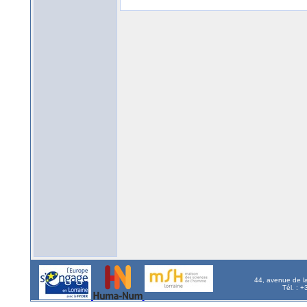
44, avenue de l
Tél. : 