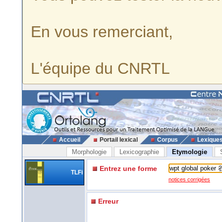
En vous remerciant,
L'équipe du CNRTL
Accueil
Portail lexical
Corpus
Lexique
Morphologie
Lexicographie
Etymologie
Entrez une forme
TLFi
notices corrigées
Erreur