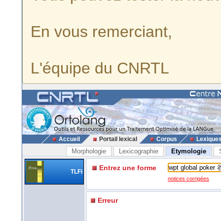
En vous remerciant,
L'équipe du CNRTL
Accueil
Portail lexical
Corpus
Lexique
Morphologie
Lexicographie
Etymologie
Entrez une forme
TLFi
notices corrigées
Erreur