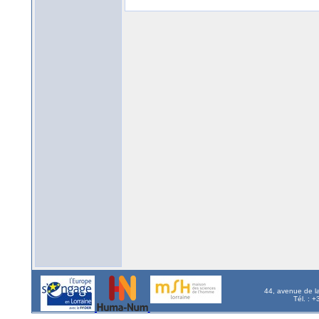
44, avenue de l
Tél. : 