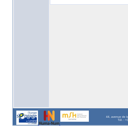
44, avenue de l
Tél. : 