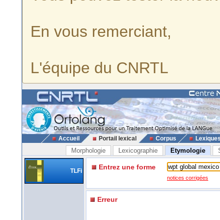
En vous remerciant,
L'équipe du CNRTL
Accueil
Portail lexical
Corpus
Lexique
Morphologie
Lexicographie
Etymologie
Entrez une forme
TLFi
notices corrigées
Erreur