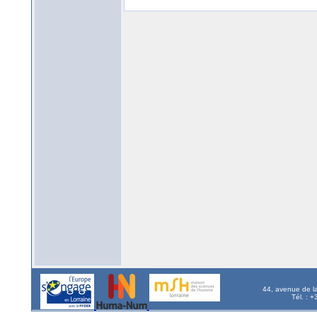
44, avenue de l
Tél. : 