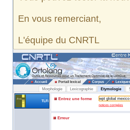
En vous remerciant,
L'équipe du CNRTL
Accueil
Portail lexical
Corpus
Lexique
Morphologie
Lexicographie
Etymologie
Entrez une forme
TLFi
notices corrigées
Erreur