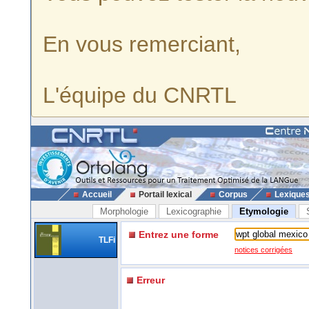
En vous remerciant,
L'équipe du CNRTL
Accueil
Portail lexical
Corpus
Lexique
Morphologie
Lexicographie
Etymologie
Entrez une forme
TLFi
notices corrigées
Erreur