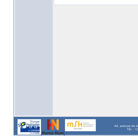
44, avenue de l
Tél. : 