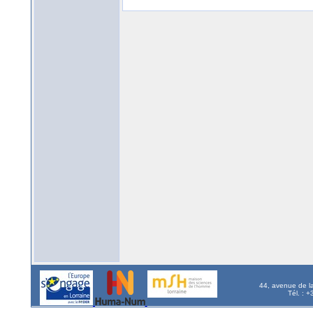
44, avenue de l
Tél. : 