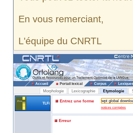
En vous remerciant,
L'équipe du CNRTL
Accueil
Portail lexical
Corpus
Lexique
Morphologie
Lexicographie
Etymologie
Entrez une forme
TLFi
notices corrigées
Erreur