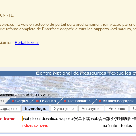
u CNRTL,
services, la version actuelle du portail sera prochainement remplacée par un
 une refonte complète de l'interface adaptée à tous les supports (ordinateurs, t
.
ion ici :
Portail lexical
cal
Corpus
Lexiques
Dictionnaires
Métalexicographie
cographie
Etymologie
Synonymie
Antonymie
Proxémie
C
ne forme
notices corrigées
catégorie :