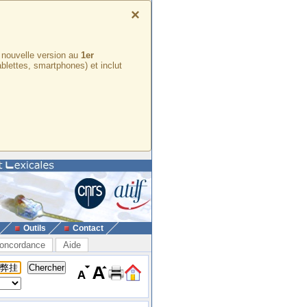
×
e nouvelle version au
1er
ablettes, smartphones) et inclut
Outils
Contact
oncordance
Aide