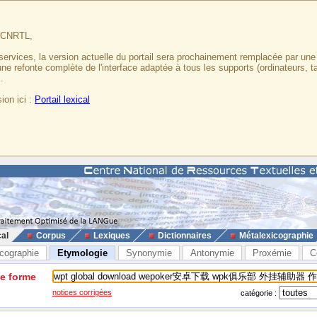
u CNRTL,
services, la version actuelle du portail sera prochainement remplacée par un
 une refonte complète de l'interface adaptée à tous les supports (ordinateurs, t
.
ion ici :
Portail lexical
cal
Corpus
Lexiques
Dictionnaires
Métalexicographie
cographie
Etymologie
Synonymie
Antonymie
Proxémie
C
ne forme
notices corrigées
catégorie :