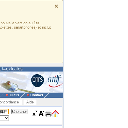
×
e nouvelle version au
1er
ablettes, smartphones) et inclut
Outils
Contact
oncordance
Aide