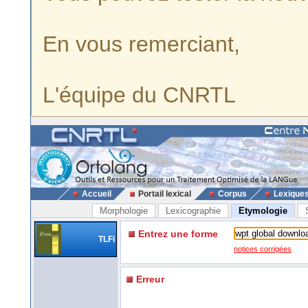
En vous remerciant,
L'équipe du CNRTL
Accueil
Portail lexical
Corpus
Lexique
Morphologie
Lexicographie
Etymologie
Entrez une forme
TLFi
notices corrigées
Erreur