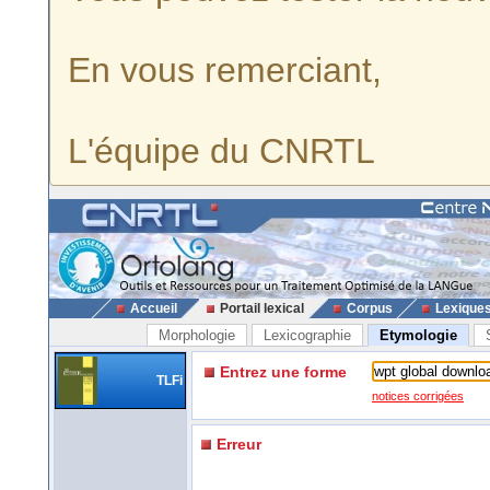
En vous remerciant,
L'équipe du CNRTL
Accueil
Portail lexical
Corpus
Lexique
Morphologie
Lexicographie
Etymologie
Entrez une forme
TLFi
notices corrigées
Erreur