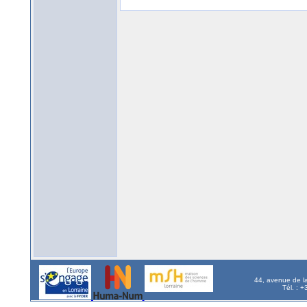
44, avenue de l
Tél. : 