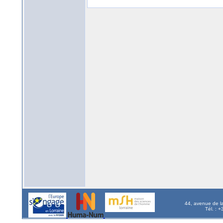
44, avenue de l
Tél. : 