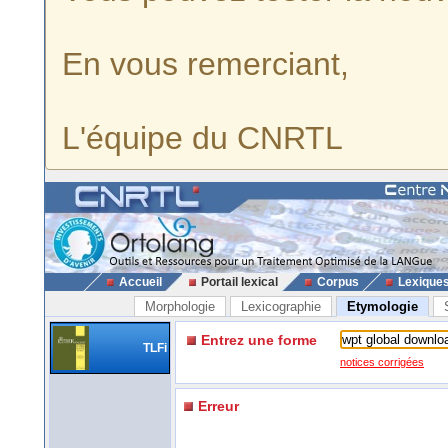
En vous remerciant,
L'équipe du CNRTL
Accueil
Portail lexical
Corpus
Lexique
Morphologie
Lexicographie
Etymologie
Entrez une forme
TLFi
notices corrigées
Erreur