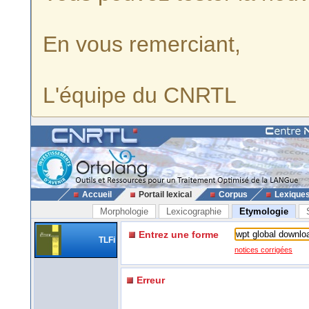
En vous remerciant,
L'équipe du CNRTL
Accueil
Portail lexical
Corpus
Lexique
Morphologie
Lexicographie
Etymologie
Entrez une forme
TLFi
notices corrigées
Erreur