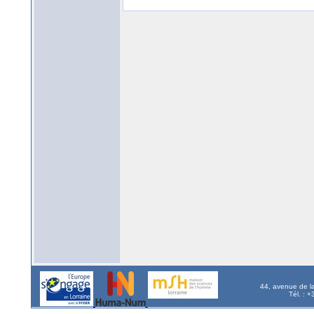
44, avenue de l
Tél. : 