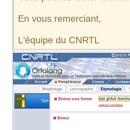
En vous remerciant,
L'équipe du CNRTL
Accueil
Portail lexical
Corpus
Lexique
Morphologie
Lexicographie
Etymologie
Entrez une forme
TLFi
notices corrigées
Erreur