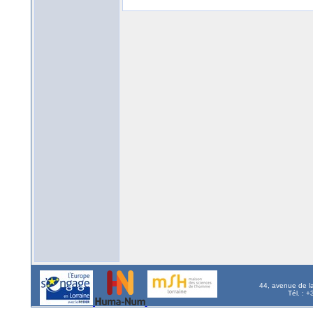
44, avenue de l
Tél. : 