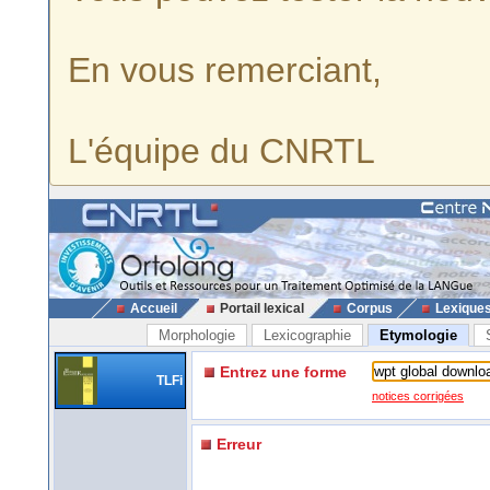
En vous remerciant,
L'équipe du CNRTL
Accueil
Portail lexical
Corpus
Lexique
Morphologie
Lexicographie
Etymologie
Entrez une forme
TLFi
notices corrigées
Erreur