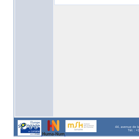
44, avenue de l
Tél. : 