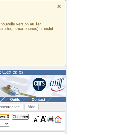
×
e nouvelle version au
1er
ablettes, smartphones) et inclut
Outils
Contact
oncordance
Aide