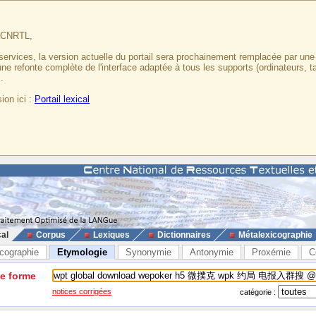
u CNRTL,
services, la version actuelle du portail sera prochainement remplacée par un
 une refonte complète de l'interface adaptée à tous les supports (ordinateurs, t
.
ion ici :
Portail lexical
cal
Corpus
Lexiques
Dictionnaires
Métalexicographie
cographie
Etymologie
Synonymie
Antonymie
Proxémie
C
ne forme
notices corrigées
catégorie :