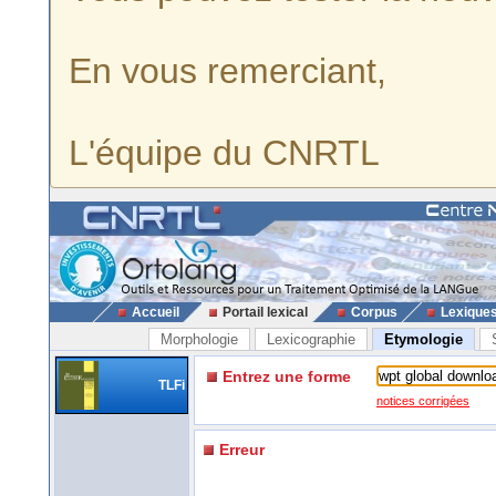
En vous remerciant,
L'équipe du CNRTL
Accueil
Portail lexical
Corpus
Lexique
Morphologie
Lexicographie
Etymologie
Entrez une forme
TLFi
notices corrigées
Erreur