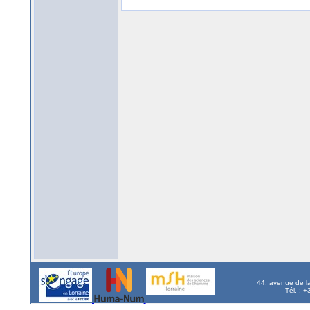
44, avenue de l
Tél. : 