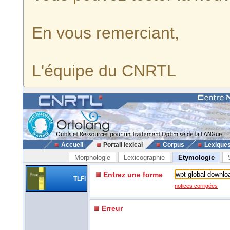
En vous remerciant,
L'équipe du CNRTL
Accueil
Portail lexical
Corpus
Lexique
Morphologie
Lexicographie
Etymologie
Entrez une forme
TLFi
notices corrigées
Erreur