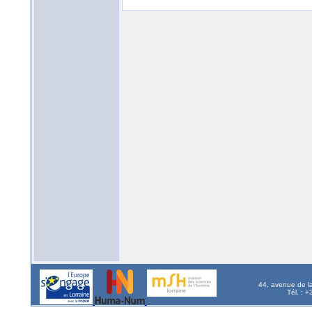
44, avenue de l
Tél. : 