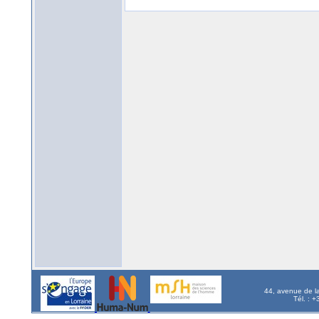
44, avenue de l
Tél. : 