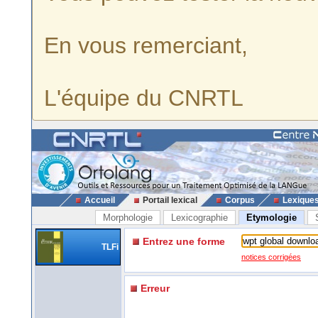
En vous remerciant,
L'équipe du CNRTL
Accueil
Portail lexical
Corpus
Lexique
Morphologie
Lexicographie
Etymologie
Entrez une forme
TLFi
notices corrigées
Erreur