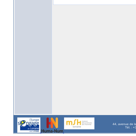
44, avenue de l
Tél. : 