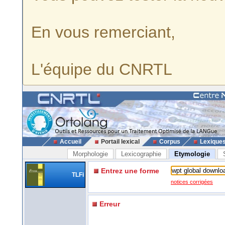
En vous remerciant,
L'équipe du CNRTL
Accueil
Portail lexical
Corpus
Lexique
Morphologie
Lexicographie
Etymologie
Entrez une forme
TLFi
notices corrigées
Erreur