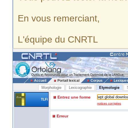
En vous remerciant,
L'équipe du CNRTL
Accueil
Portail lexical
Corpus
Lexique
Morphologie
Lexicographie
Etymologie
Entrez une forme
TLFi
notices corrigées
Erreur