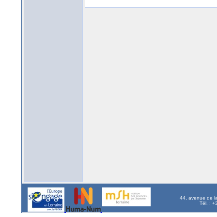
44, avenue de l
Tél. : 