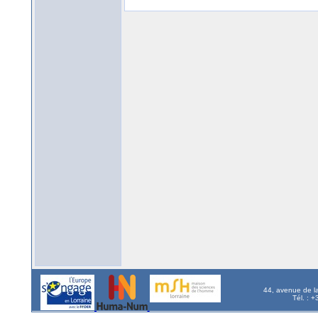
44, avenue de l
Tél. : 