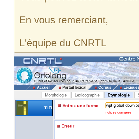
En vous remerciant,
L'équipe du CNRTL
Accueil
Portail lexical
Corpus
Lexique
Morphologie
Lexicographie
Etymologie
Entrez une forme
TLFi
notices corrigées
Erreur