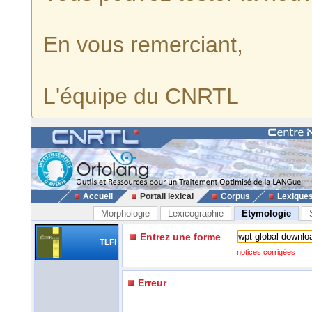
En vous remerciant,
L'équipe du CNRTL
Accueil
Portail lexical
Corpus
Lexique
Morphologie
Lexicographie
Etymologie
Entrez une forme
TLFi
notices corrigées
Erreur