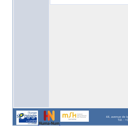
44, avenue de l
Tél. : 