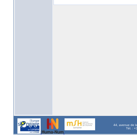
44, avenue de l
Tél. : 