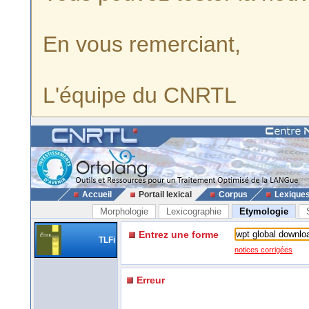
En vous remerciant,
L'équipe du CNRTL
Accueil
Portail lexical
Corpus
Lexique
Morphologie
Lexicographie
Etymologie
Entrez une forme
TLFi
notices corrigées
Erreur