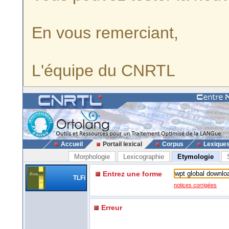
En vous remerciant,
L'équipe du CNRTL
Accueil
Portail lexical
Corpus
Lexique
Morphologie
Lexicographie
Etymologie
Entrez une forme
TLFi
notices corrigées
Erreur