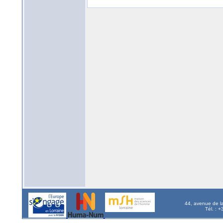
44, avenue de l
Tél. : 