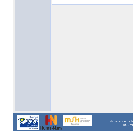
44, avenue de l
Tél. : 