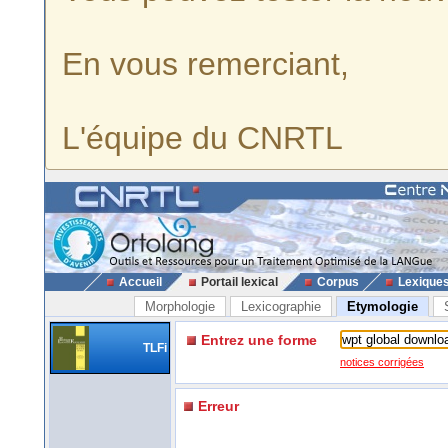
En vous remerciant,
L'équipe du CNRTL
Accueil
Portail lexical
Corpus
Lexique
Morphologie
Lexicographie
Etymologie
Entrez une forme
TLFi
notices corrigées
Erreur