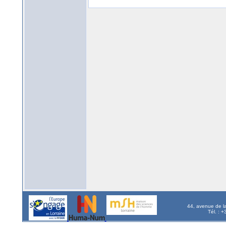
44, avenue de l
Tél. : 