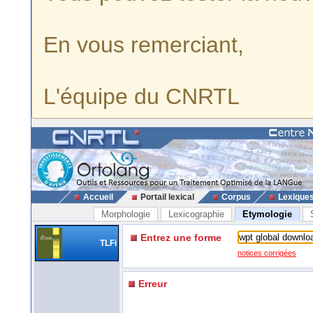
En vous remerciant,
L'équipe du CNRTL
Accueil
Portail lexical
Corpus
Lexique
Morphologie
Lexicographie
Etymologie
Entrez une forme
TLFi
notices corrigées
Erreur