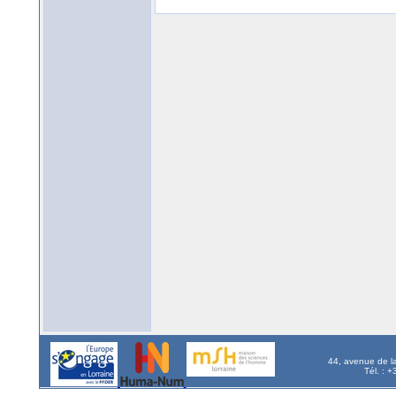
44, avenue de l
Tél. : 