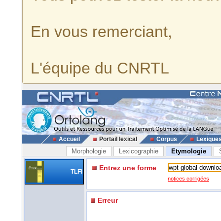
En vous remerciant,
L'équipe du CNRTL
Accueil
Portail lexical
Corpus
Lexique
Morphologie
Lexicographie
Etymologie
Entrez une forme
TLFi
notices corrigées
Erreur