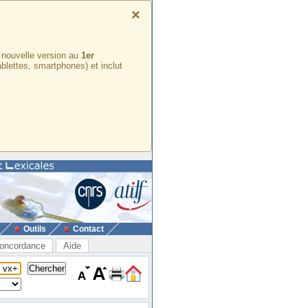
×
e nouvelle version au
1er
ablettes, smartphones) et inclut
Outils
Contact
oncordance
Aide