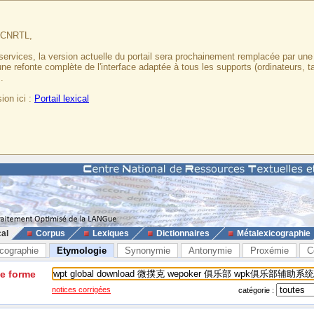
u CNRTL,
services, la version actuelle du portail sera prochainement remplacée par un
 une refonte complète de l'interface adaptée à tous les supports (ordinateurs, t
.
ion ici :
Portail lexical
cal
Corpus
Lexiques
Dictionnaires
Métalexicographie
cographie
Etymologie
Synonymie
Antonymie
Proxémie
C
ne forme
notices corrigées
catégorie :