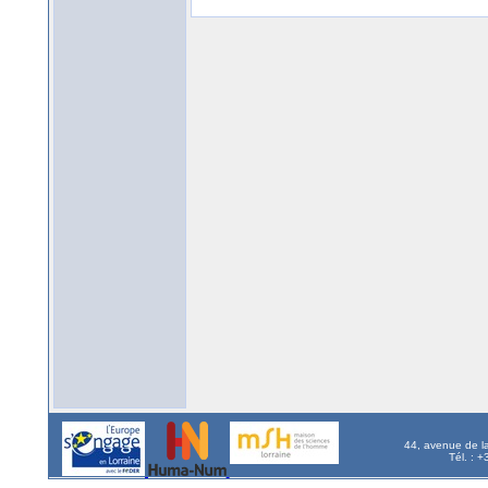
44, avenue de l
Tél. : 