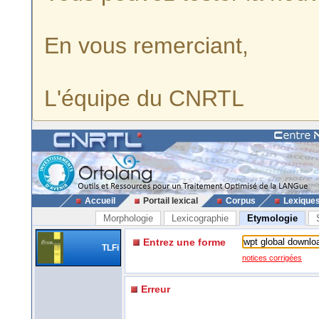
En vous remerciant,
L'équipe du CNRTL
Accueil
Portail lexical
Corpus
Lexique
Morphologie
Lexicographie
Etymologie
Entrez une forme
TLFi
notices corrigées
Erreur