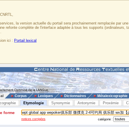
u CNRTL,
services, la version actuelle du portail sera prochainement remplacée par un
 une refonte complète de l'interface adaptée à tous les supports (ordinateurs, t
.
ion ici :
Portail lexical
cal
Corpus
Lexiques
Dictionnaires
Métalexicographie
cographie
Etymologie
Synonymie
Antonymie
Proxémie
C
ne forme
notices corrigées
catégorie :