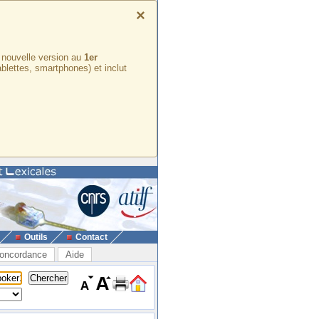
×
e nouvelle version au
1er
ablettes, smartphones) et inclut
Outils
Contact
oncordance
Aide