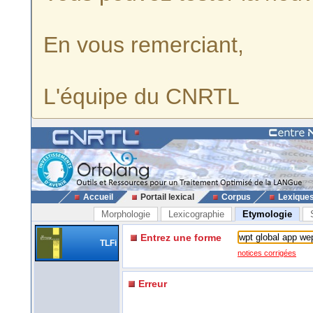
En vous remerciant,
L'équipe du CNRTL
Accueil
Portail lexical
Corpus
Lexique
Morphologie
Lexicographie
Etymologie
Entrez une forme
TLFi
notices corrigées
Erreur