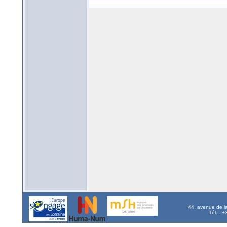
44, avenue de l
Tél. : 