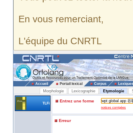
En vous remerciant,
L'équipe du CNRTL
Accueil
Portail lexical
Corpus
Lexique
Morphologie
Lexicographie
Etymologie
Entrez une forme
TLFi
notices corrigées
Erreur