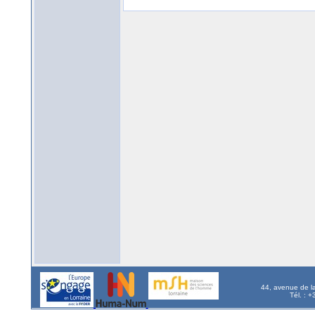
44, avenue de l
Tél. : 