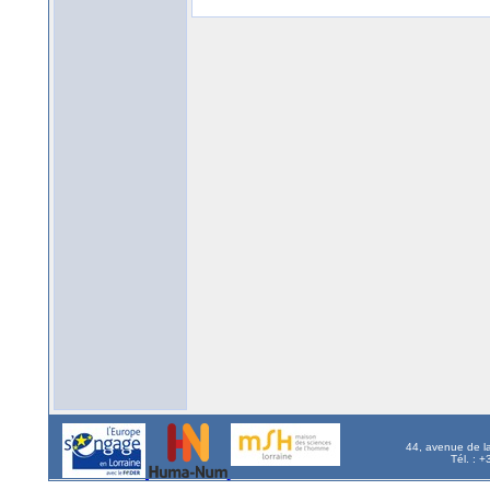
44, avenue de l
Tél. : 