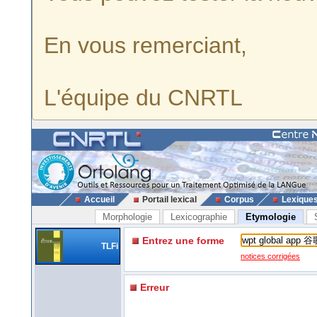
En vous remerciant,
L'équipe du CNRTL
Accueil
Portail lexical
Corpus
Lexique
Morphologie
Lexicographie
Etymologie
Entrez une forme
TLFi
notices corrigées
Erreur