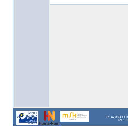
44, avenue de l
Tél. : 