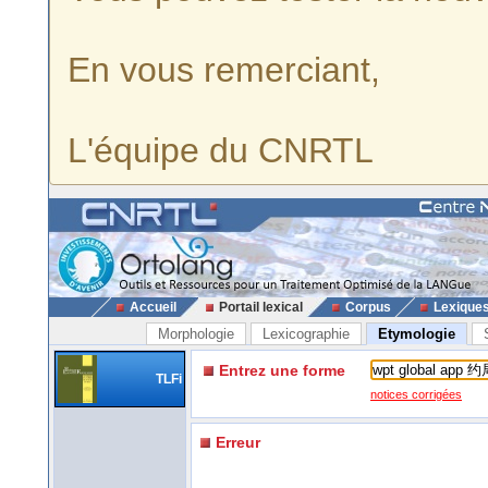
En vous remerciant,
L'équipe du CNRTL
Accueil
Portail lexical
Corpus
Lexique
Morphologie
Lexicographie
Etymologie
Entrez une forme
TLFi
notices corrigées
Erreur