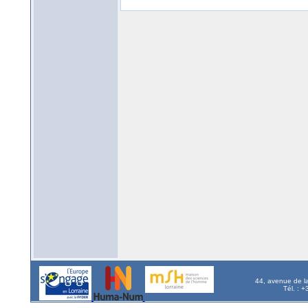
44, avenue de l
Tél. : 