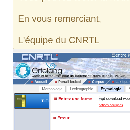
En vous remerciant,
L'équipe du CNRTL
Accueil
Portail lexical
Corpus
Lexique
Morphologie
Lexicographie
Etymologie
Entrez une forme
TLFi
notices corrigées
Erreur